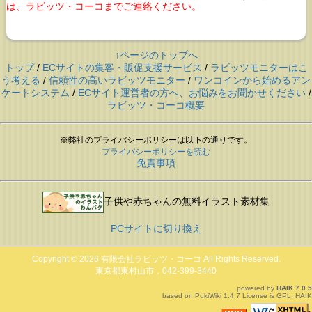
は、ラビッツ・コーコまでご連絡ください。
↑ページのトップへ
トップ
/
ECサイトの集客・販促支援サービス
/
ラビッツモニターはこ
う考える
/
信頼性の高いラビッツモニター
/
ワンコインから始めるアン
ケートシステム
/
ECサイト運営者の方へ、お悩みをお聞かせください
/
ラビッツ・コーコ概要
※弊社のプライバシーポリシーは以下の通りです。
プライバシーポリシーを読む
免責事項
子供や赤ちゃんの無料イラスト素材集
PCサイトに切り換え
Copyright © 2026
有限会社ラビッツ・コーコ
All Rights Reserved.
東京都東村山市，042-399-3440
powered by
HAIK
7.0.5
based on
PukiWiki
1.4.7 License is
GPL
.
HAIK